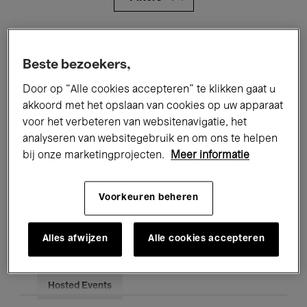
Alle evenementen
Concerten
Beste bezoekers,
Tentoonstellingen
Films
Door op “Alle cookies accepteren” te klikken gaat u
Performances
Lezingen & Debatten
akkoord met het opslaan van cookies op uw apparaat
voor het verbeteren van websitenavigatie, het
Jazz
Klassieke Muziek
Global Music
analyseren van websitegebruik en om ons te helpen
bij onze marketingprojecten.
Meer informatie
Elektronische Muziek
Voorkeuren beheren
Voor iedereen
Kids’ Palace
Alles afwijzen
Alle cookies accepteren
Onderwijs
Rondleidingen
Hosted Events