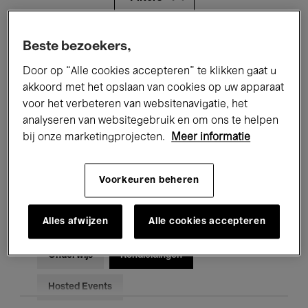
Alle evenementen
Concerten
Beste bezoekers,
Door op “Alle cookies accepteren” te klikken gaat u
Tentoonstellingen
Films
akkoord met het opslaan van cookies op uw apparaat
voor het verbeteren van websitenavigatie, het
Performances
Lezingen & Debatten
analyseren van websitegebruik en om ons te helpen
Jazz
Klassieke Muziek
Global Music
bij onze marketingprojecten.
Meer informatie
Elektronische Muziek
Voorkeuren beheren
Alles afwijzen
Alle cookies accepteren
Voor iedereen
Kids’ Palace
Onderwijs
Rondleidingen
Hosted Events