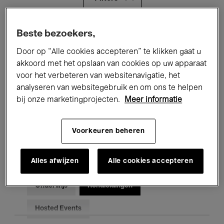
Alle evenementen
Concerten
Beste bezoekers,
Door op “Alle cookies accepteren” te klikken gaat u
Tentoonstellingen
Films
akkoord met het opslaan van cookies op uw apparaat
voor het verbeteren van websitenavigatie, het
Performances
Lezingen & Debatten
analyseren van websitegebruik en om ons te helpen
Jazz
Klassieke Muziek
Global Music
bij onze marketingprojecten.
Meer informatie
Elektronische Muziek
Voorkeuren beheren
Alles afwijzen
Alle cookies accepteren
Voor iedereen
Kids’ Palace
Onderwijs
Rondleidingen
Hosted Events