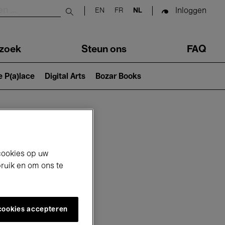
Inloggen
EN
FR
NL
Submit search
zoek
Steun ons
FAQ
e P(a)lace
Digital Arts
Bozar Books
cookies op uw
bruik en om ons te
 cookies accepteren
26