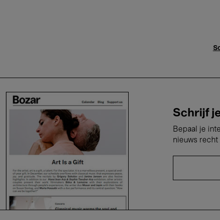
Sc
Schrijf j
Bepaal je int
nieuws recht 