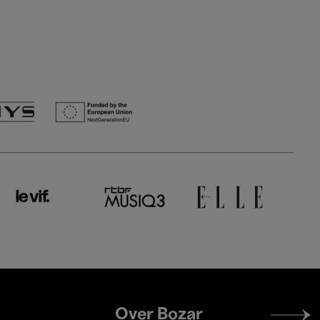
Footer
Over Bozar