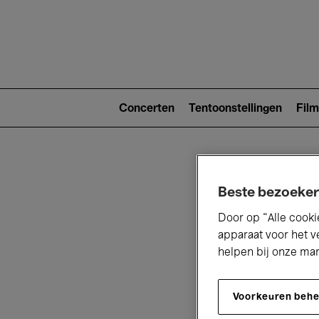
Main
navigat
Main
navigation
Concerten
Tentoonstellingen
Film
(level
2)
Beste bezoeker
Door op “Alle cooki
apparaat voor het v
helpen bij onze ma
V
Voorkeuren beh
D