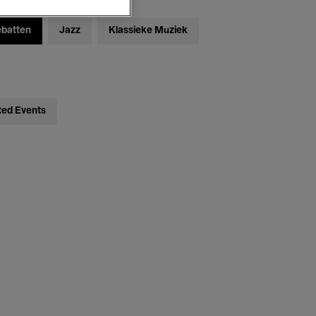
ebatten
Jazz
Klassieke Muziek
ted Events