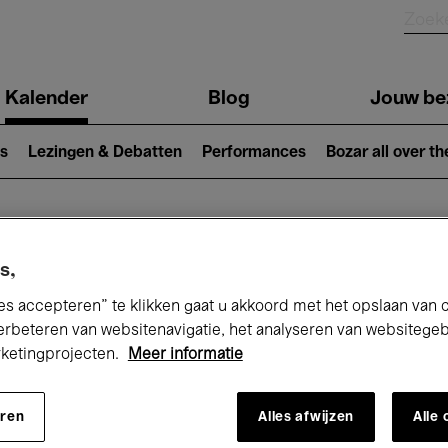
Kalender
Blog
Jouw be
ion
s
Lezingen & Debatten
Performances
Bozar all over th
Nu bij Bozar
s,
es accepteren” te klikken gaat u akkoord met het opslaan van 
erbeteren van websitenavigatie, het analyseren van websitege
rketingprojecten.
Meer informatie
andaag
Komende 7 dagen
December
eren
Alles afwijzen
Alle
insdag 01 - Donderdag 31 December 20