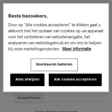
Alle evenementen
Concerten
Beste bezoekers,
Tentoonstellingen
Films
Door op “Alle cookies accepteren” te klikken gaat u
akkoord met het opslaan van cookies op uw apparaat
Performances
Lezingen & Debatten
voor het verbeteren van websitenavigatie, het
analyseren van websitegebruik en om ons te helpen
Jazz
Klassieke Muziek
Global Music
bij onze marketingprojecten.
Meer informatie
Elektronische Muziek
Voorkeuren beheren
Voor iedereen
Kids’ Palace
Alles afwijzen
Alle cookies accepteren
Onderwijs
Rondleidingen
Hosted Events