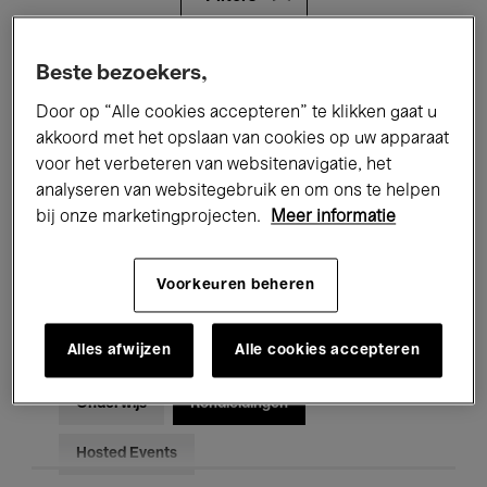
Alle evenementen
Concerten
Beste bezoekers,
Door op “Alle cookies accepteren” te klikken gaat u
Tentoonstellingen
Films
akkoord met het opslaan van cookies op uw apparaat
voor het verbeteren van websitenavigatie, het
Performances
Lezingen & Debatten
analyseren van websitegebruik en om ons te helpen
Jazz
Klassieke Muziek
Global Music
bij onze marketingprojecten.
Meer informatie
Elektronische Muziek
Voorkeuren beheren
Alles afwijzen
Alle cookies accepteren
Voor iedereen
Kids’ Palace
Onderwijs
Rondleidingen
Hosted Events