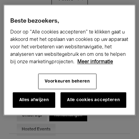
Alle evenementen
Concerten
Beste bezoekers,
Door op “Alle cookies accepteren” te klikken gaat u
Tentoonstellingen
Films
akkoord met het opslaan van cookies op uw apparaat
voor het verbeteren van websitenavigatie, het
Performances
Lezingen & Debatten
analyseren van websitegebruik en om ons te helpen
Jazz
Klassieke Muziek
Global Music
bij onze marketingprojecten.
Meer informatie
Elektronische Muziek
Voorkeuren beheren
Alles afwijzen
Alle cookies accepteren
Voor iedereen
Kids’ Palace
Onderwijs
Rondleidingen
Hosted Events