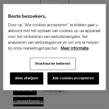
Alle evenementen
Concerten
Beste bezoekers,
Door op “Alle cookies accepteren” te klikken gaat u
Tentoonstellingen
Films
akkoord met het opslaan van cookies op uw apparaat
voor het verbeteren van websitenavigatie, het
Performances
Lezingen & Debatten
analyseren van websitegebruik en om ons te helpen
Jazz
Klassieke Muziek
Global Music
bij onze marketingprojecten.
Meer informatie
Elektronische Muziek
Voorkeuren beheren
Alles afwijzen
Alle cookies accepteren
Voor iedereen
Kids’ Palace
Onderwijs
Rondleidingen
Hosted Events