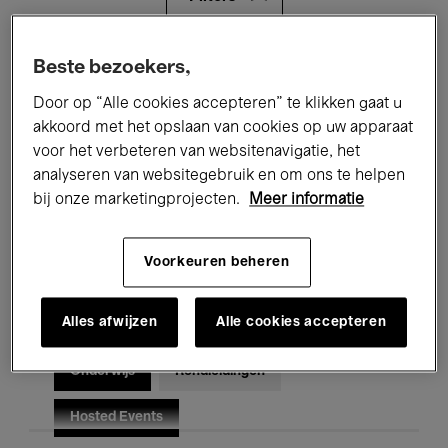
Alle evenementen
Concerten
Beste bezoekers,
Door op “Alle cookies accepteren” te klikken gaat u
Tentoonstellingen
Films
akkoord met het opslaan van cookies op uw apparaat
voor het verbeteren van websitenavigatie, het
Performances
Lezingen & Debatten
analyseren van websitegebruik en om ons te helpen
Jazz
Klassieke Muziek
Global Music
bij onze marketingprojecten.
Meer informatie
Elektronische Muziek
Voorkeuren beheren
Alles afwijzen
Alle cookies accepteren
Voor iedereen
Kids’ Palace
Onderwijs
Rondleidingen
Hosted Events