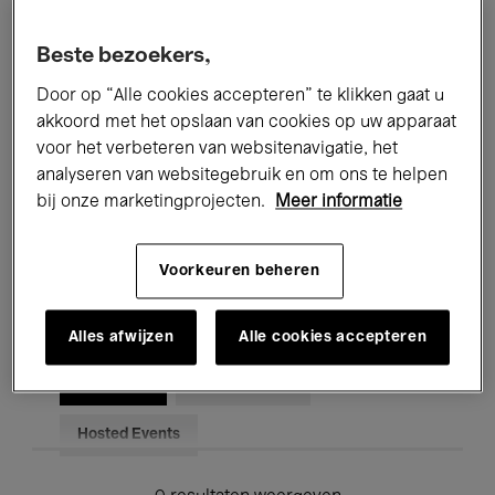
Alle evenementen
Concerten
Beste bezoekers,
Tentoonstellingen
Films
Door op “Alle cookies accepteren” te klikken gaat u
akkoord met het opslaan van cookies op uw apparaat
Performances
Lezingen & Debatten
voor het verbeteren van websitenavigatie, het
analyseren van websitegebruik en om ons te helpen
Jazz
Klassieke Muziek
Global Music
bij onze marketingprojecten.
Meer informatie
Elektronische Muziek
Voorkeuren beheren
Voor iedereen
Kids’ Palace
Alles afwijzen
Alle cookies accepteren
Onderwijs
Rondleidingen
Hosted Events