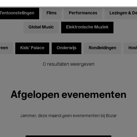
Tentoonstellingen
Films
Performances
Lezingen & D
Global Music
Elektronische Muziek
reen
Kids’ Palace
Onderwijs
Rondleidingen
Hos
0 resultaten weergeven
Afgelopen evenementen
Jammer, deze maand geen evenementen bij Bozar