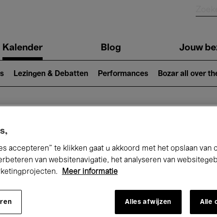
Kalender
Blog
Jouw be
ion
s
Lezingen & Debatten
Performances
Bozar all over th
Nu bij Bozar
s,
es accepteren” te klikken gaat u akkoord met het opslaan van 
erbeteren van websitenavigatie, het analyseren van websitege
rketingprojecten.
Meer informatie
andaag
Komende 7 dagen
Maand
eren
Alles afwijzen
Alle
Woensdag 01 - Donderdag 30 April 2026