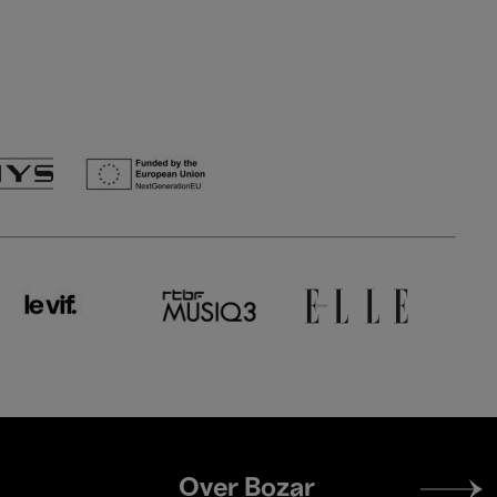
Footer
Over Bozar