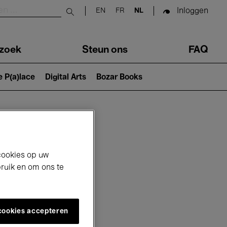
Inloggen
EN
FR
NL
Submit search
zoek
Steun ons
FAQ
e P(a)lace
Digital Arts
Bozar Books
cookies op uw
bruik en om ons te
 cookies accepteren