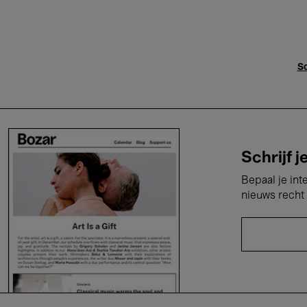
Sc
Schrijf j
Bepaal je int
nieuws recht 