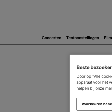
Main
navigat
Main
navigation
Concerten
Tentoonstellingen
Film
(level
2)
Beste bezoeker
Door op “Alle cooki
apparaat voor het v
helpen bij onze ma
V
Voorkeuren beh