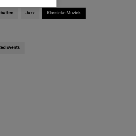
ebatten
Jazz
Klassieke Muziek
ted Events