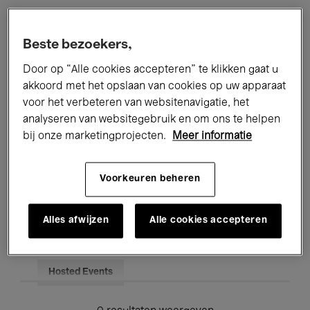
Alle evenementen
Concerten
Beste bezoekers,
Tentoonstellingen
Films
Door op “Alle cookies accepteren” te klikken gaat u
akkoord met het opslaan van cookies op uw apparaat
Performances
Lezingen & Debatten
voor het verbeteren van websitenavigatie, het
analyseren van websitegebruik en om ons te helpen
Jazz
Klassieke Muziek
Global Music
bij onze marketingprojecten.
Meer informatie
Elektronische Muziek
Voorkeuren beheren
Voor iedereen
Kids’ Palace
Alles afwijzen
Alle cookies accepteren
Onderwijs
Rondleidingen
Hosted Events