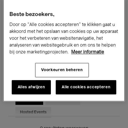
Alle evenementen
Concerten
Beste bezoekers,
Tentoonstellingen
Films
Door op “Alle cookies accepteren” te klikken gaat u
akkoord met het opslaan van cookies op uw apparaat
Performances
Lezingen & Debatten
voor het verbeteren van websitenavigatie, het
analyseren van websitegebruik en om ons te helpen
Jazz
Klassieke Muziek
Global Music
bij onze marketingprojecten.
Meer informatie
Elektronische Muziek
Voorkeuren beheren
Voor iedereen
Kids’ Palace
Alles afwijzen
Alle cookies accepteren
Onderwijs
Rondleidingen
Hosted Events