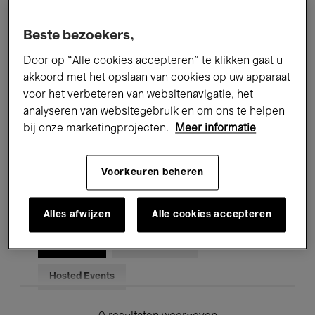
Alle evenementen
Concerten
Beste bezoekers,
Tentoonstellingen
Films
Door op “Alle cookies accepteren” te klikken gaat u
akkoord met het opslaan van cookies op uw apparaat
Performances
Lezingen & Debatten
voor het verbeteren van websitenavigatie, het
analyseren van websitegebruik en om ons te helpen
Jazz
Klassieke Muziek
Global Music
bij onze marketingprojecten.
Meer informatie
Elektronische Muziek
Voorkeuren beheren
Voor iedereen
Kids’ Palace
Alles afwijzen
Alle cookies accepteren
Onderwijs
Rondleidingen
Hosted Events