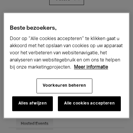
Alle evenementen
Concerten
Beste bezoekers,
Tentoonstellingen
Films
Door op “Alle cookies accepteren” te klikken gaat u
Performances
Lezingen & Debatten
akkoord met het opslaan van cookies op uw apparaat
voor het verbeteren van websitenavigatie, het
Jazz
Klassieke Muziek
Global Music
analyseren van websitegebruik en om ons te helpen
bij onze marketingprojecten.
Meer informatie
Elektronische Muziek
Voorkeuren beheren
Voor iedereen
Kids’ Palace
Alles afwijzen
Alle cookies accepteren
Onderwijs
Rondleidingen
Hosted Events