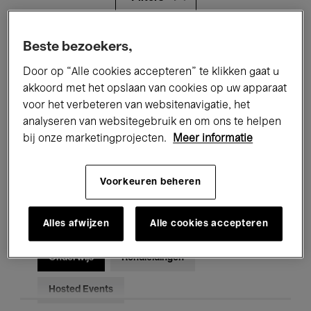
Alle evenementen
Concerten
Beste bezoekers,
Door op “Alle cookies accepteren” te klikken gaat u
Tentoonstellingen
Films
akkoord met het opslaan van cookies op uw apparaat
voor het verbeteren van websitenavigatie, het
Performances
Lezingen & Debatten
analyseren van websitegebruik en om ons te helpen
Jazz
Klassieke Muziek
Global Music
bij onze marketingprojecten.
Meer informatie
Elektronische Muziek
Voorkeuren beheren
Alles afwijzen
Alle cookies accepteren
Voor iedereen
Kids’ Palace
Onderwijs
Rondleidingen
Hosted Events