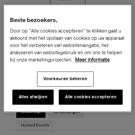
Alle evenementen
Concerten
Beste bezoekers,
Door op “Alle cookies accepteren” te klikken gaat u
Tentoonstellingen
Films
akkoord met het opslaan van cookies op uw apparaat
voor het verbeteren van websitenavigatie, het
Performances
Lezingen & Debatten
analyseren van websitegebruik en om ons te helpen
Jazz
Klassieke Muziek
Global Music
bij onze marketingprojecten.
Meer informatie
Elektronische Muziek
Voorkeuren beheren
Alles afwijzen
Alle cookies accepteren
Voor iedereen
Kids’ Palace
Onderwijs
Rondleidingen
Hosted Events