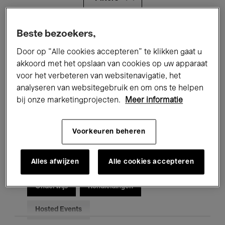
Alle evenementen
Concerten
Beste bezoekers,
Door op “Alle cookies accepteren” te klikken gaat u
Tentoonstellingen
Films
akkoord met het opslaan van cookies op uw apparaat
voor het verbeteren van websitenavigatie, het
Performances
Lezingen & Debatten
analyseren van websitegebruik en om ons te helpen
Jazz
Klassieke Muziek
Global Music
bij onze marketingprojecten.
Meer informatie
Elektronische Muziek
Voorkeuren beheren
Alles afwijzen
Alle cookies accepteren
Voor iedereen
Kids’ Palace
Onderwijs
Rondleidingen
Hosted Events