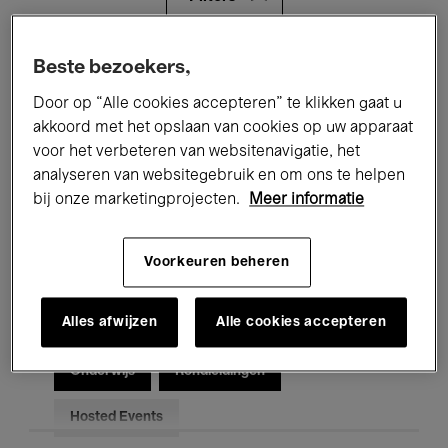
Alle evenementen
Concerten
Beste bezoekers,
Door op “Alle cookies accepteren” te klikken gaat u
Tentoonstellingen
Films
akkoord met het opslaan van cookies op uw apparaat
voor het verbeteren van websitenavigatie, het
Performances
Lezingen & Debatten
analyseren van websitegebruik en om ons te helpen
Jazz
Klassieke Muziek
Global Music
bij onze marketingprojecten.
Meer informatie
Elektronische Muziek
Voorkeuren beheren
Alles afwijzen
Alle cookies accepteren
Voor iedereen
Kids’ Palace
Onderwijs
Rondleidingen
Hosted Events