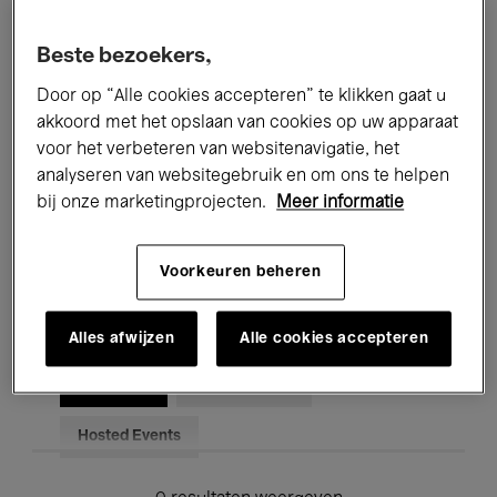
Alle evenementen
Concerten
Beste bezoekers,
Tentoonstellingen
Films
Door op “Alle cookies accepteren” te klikken gaat u
akkoord met het opslaan van cookies op uw apparaat
Performances
Lezingen & Debatten
voor het verbeteren van websitenavigatie, het
analyseren van websitegebruik en om ons te helpen
Jazz
Klassieke Muziek
Global Music
bij onze marketingprojecten.
Meer informatie
Elektronische Muziek
Voorkeuren beheren
Voor iedereen
Kids’ Palace
Alles afwijzen
Alle cookies accepteren
Onderwijs
Rondleidingen
Hosted Events