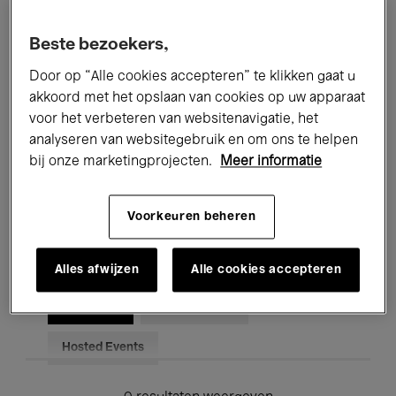
Alle evenementen
Concerten
Beste bezoekers,
Tentoonstellingen
Films
Door op “Alle cookies accepteren” te klikken gaat u
akkoord met het opslaan van cookies op uw apparaat
Performances
Lezingen & Debatten
voor het verbeteren van websitenavigatie, het
analyseren van websitegebruik en om ons te helpen
Jazz
Klassieke Muziek
Global Music
bij onze marketingprojecten.
Meer informatie
Elektronische Muziek
Voorkeuren beheren
Voor iedereen
Kids’ Palace
Alles afwijzen
Alle cookies accepteren
Onderwijs
Rondleidingen
Hosted Events