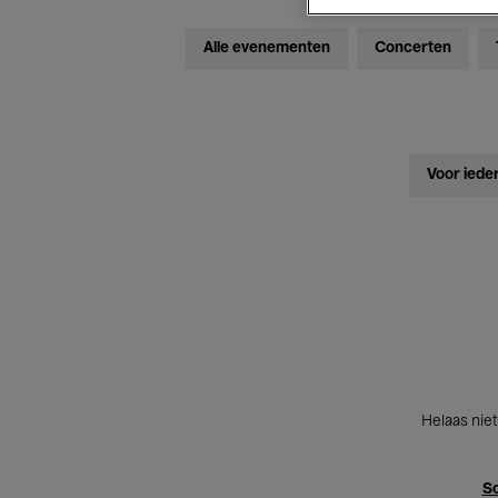
Alle evenementen
Concerten
Voor iede
Helaas niet
Sc