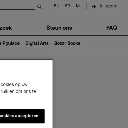
Inloggen
EN
FR
NL
Submit search
zoek
Steun ons
FAQ
e P(a)lace
Digital Arts
Bozar Books
cookies op uw
bruik en om ons te
 cookies accepteren