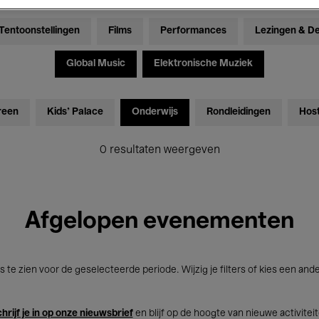
Tentoonstellingen
Films
Performances
Lezingen & D
Global Music
Elektronische Muziek
reen
Kids’ Palace
Onderwijs
Rondleidingen
Hos
0 resultaten weergeven
Afgelopen evenementen
s te zien voor de geselecteerde periode. Wijzig je filters of kies een and
hrijf je in op onze nieuwsbrief
en blijf op de hoogte van nieuwe activitei