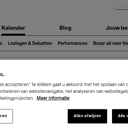
Kalender
Blog
Jouw be
ion
s
Lezingen & Debatten
Performances
Bozar all over th
Nu bij Bozar
s,
es accepteren” te klikken gaat u akkoord met het opslaan van 
erbeteren van websitenavigatie, het analyseren van websitege
rketingprojecten.
Meer informatie
andaag
Komende 7 dagen
Maand
eren
Alles afwijzen
Alle
Vrijdag 15 - Zaterdag 23 Mei 2026