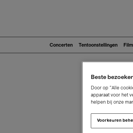
Main
navigat
Main
navigation
Concerten
Tentoonstellingen
Film
(level
2)
Beste bezoeker
Door op “Alle cooki
apparaat voor het v
helpen bij onze ma
V
Voorkeuren beh