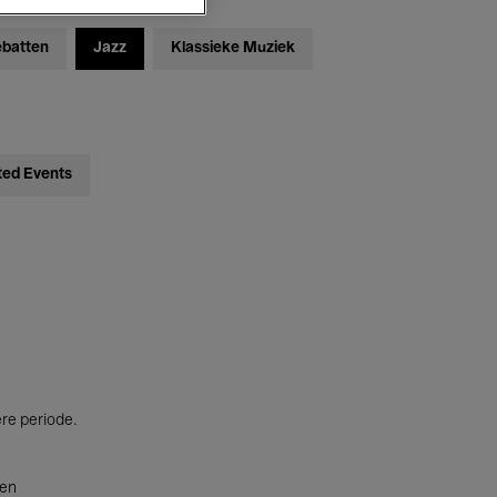
ebatten
Jazz
Klassieke Muziek
ted Events
ere periode.
ten