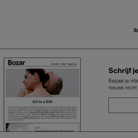
Sc
Schrijf j
Bepaal je int
nieuws recht 