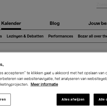
Kalender
Blog
Jouw be
ion
s
Lezingen & Debatten
Performances
Bozar all over th
Nu bij Bozar
s,
es accepteren” te klikken gaat u akkoord met het opslaan van 
erbeteren van websitenavigatie, het analyseren van websitege
rketingprojecten.
Meer informatie
andaag
Komende 7 dagen
Maand
eren
Alles afwijzen
Alle
Woensdag 01 - Vrijdag 31 Juli 2026