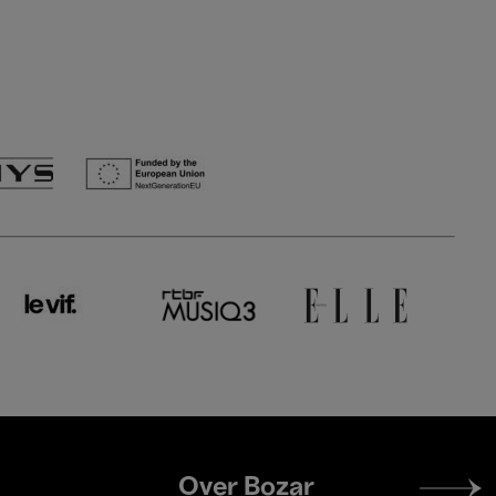
Footer
Over Bozar