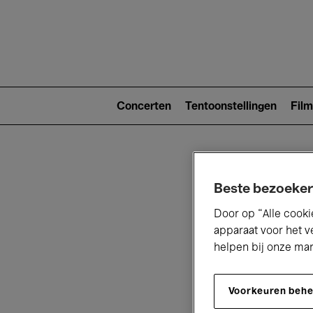
Main
navigat
Main
navigation
Concerten
Tentoonstellingen
Film
(level
2)
Beste bezoeker
Door op “Alle cooki
apparaat voor het v
helpen bij onze ma
V
Voorkeuren beh