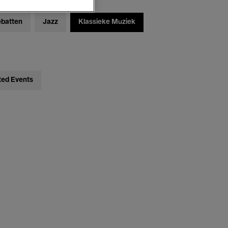
ebatten
Jazz
Klassieke Muziek
ted Events