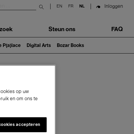
Inloggen
EN
FR
NL
Submit search
zoek
Steun ons
FAQ
e P(a)lace
Digital Arts
Bozar Books
cookies op uw
bruik en om ons te
 cookies accepteren