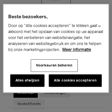
Alle evenementen
Concerten
Beste bezoekers,
Door op “Alle cookies accepteren” te klikken gaat u
Tentoonstellingen
Films
akkoord met het opslaan van cookies op uw apparaat
voor het verbeteren van websitenavigatie, het
Performances
Lezingen & Debatten
analyseren van websitegebruik en om ons te helpen
Jazz
Klassieke Muziek
Global Music
bij onze marketingprojecten.
Meer informatie
Elektronische Muziek
Voorkeuren beheren
Alles afwijzen
Alle cookies accepteren
Voor iedereen
Kids’ Palace
Onderwijs
Rondleidingen
Hosted Events