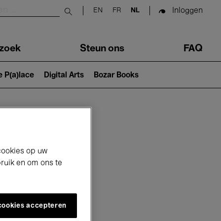
Inloggen
EN
FR
NL
Submit search
zoek
Steun ons
FAQ
e P(a)lace
Digital Arts
Bozar Books
cookies op uw
bruik en om ons te
 cookies accepteren