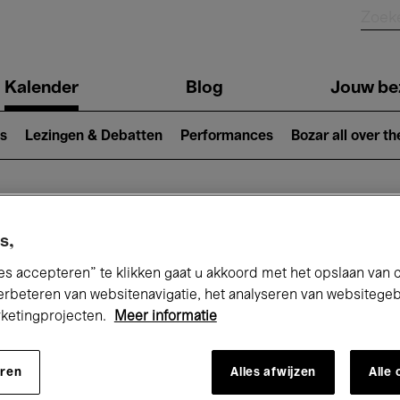
Kalender
Blog
Jouw be
ion
s
Lezingen & Debatten
Performances
Bozar all over th
Nu bij Bozar
s,
es accepteren” te klikken gaat u akkoord met het opslaan van 
erbeteren van websitenavigatie, het analyseren van websitege
rketingprojecten.
Meer informatie
andaag
Komende 7 dagen
Maand
eren
Alles afwijzen
Alle
Donderdag 21 - Donderdag 28 Mei 2026