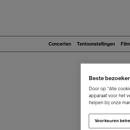
Main
navigat
Main
navigation
Concerten
Tentoonstellingen
Film
(level
2)
Beste bezoeker
Door op “Alle cooki
apparaat voor het v
helpen bij onze ma
V
Voorkeuren beh