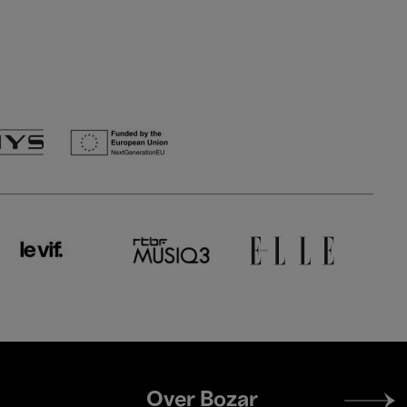
Footer
Over Bozar