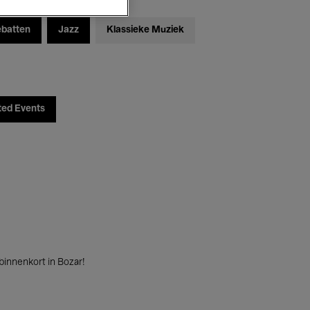
ebatten
Jazz
Klassieke Muziek
ted Events
innenkort in Bozar!