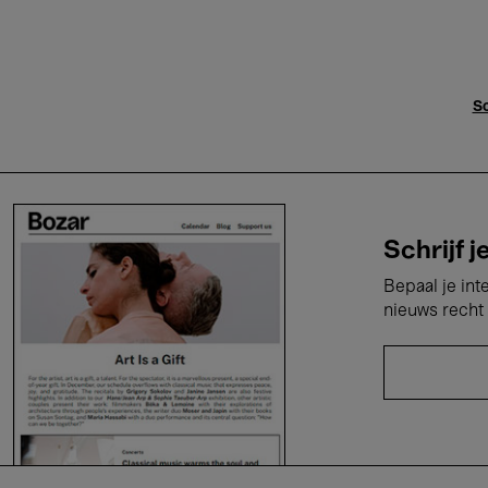
Sc
Schrijf j
Bepaal je int
nieuws recht 