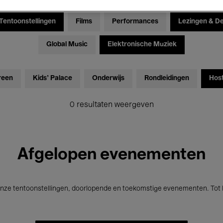
Tentoonstellingen
Films
Performances
Lezingen & D
Global Music
Elektronische Muziek
reen
Kids’ Palace
Onderwijs
Rondleidingen
Hos
0 resultaten weergeven
Afgelopen evenementen
nze tentoonstellingen, doorlopende en toekomstige evenementen. Tot b