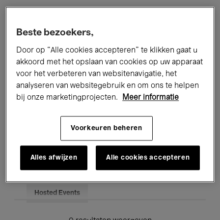
Alle evenementen
Concerten
Beste bezoekers,
Tentoonstellingen
Films
Door op “Alle cookies accepteren” te klikken gaat u
akkoord met het opslaan van cookies op uw apparaat
Performances
Lezingen & Debatten
voor het verbeteren van websitenavigatie, het
analyseren van websitegebruik en om ons te helpen
Jazz
Klassieke Muziek
Global Music
bij onze marketingprojecten.
Meer informatie
Elektronische Muziek
Voorkeuren beheren
Voor iedereen
Kids’ Palace
Alles afwijzen
Alle cookies accepteren
Onderwijs
Rondleidingen
Hosted Events