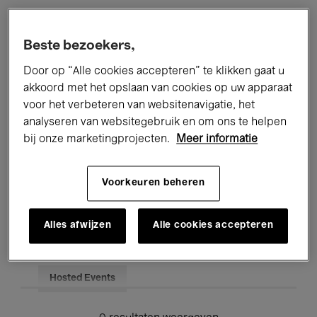
Alle evenementen
Concerten
Beste bezoekers,
Tentoonstellingen
Films
Door op “Alle cookies accepteren” te klikken gaat u
akkoord met het opslaan van cookies op uw apparaat
Performances
Lezingen & Debatten
voor het verbeteren van websitenavigatie, het
analyseren van websitegebruik en om ons te helpen
Jazz
Klassieke Muziek
Global Music
bij onze marketingprojecten.
Meer informatie
Elektronische Muziek
Voorkeuren beheren
Voor iedereen
Kids’ Palace
Alles afwijzen
Alle cookies accepteren
Onderwijs
Rondleidingen
Hosted Events