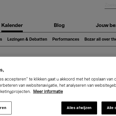
Kalender
Blog
Jouw be
ion
s
Lezingen & Debatten
Performances
Bozar all over th
Nu bij Bozar
s,
es accepteren” te klikken gaat u akkoord met het opslaan van 
erbeteren van websitenavigatie, het analyseren van websitege
rketingprojecten.
Meer informatie
andaag
Komende 7 dagen
Maand
eren
Alles afwijzen
Alle
Dinsdag 19 - Dinsdag 26 Mei 2026