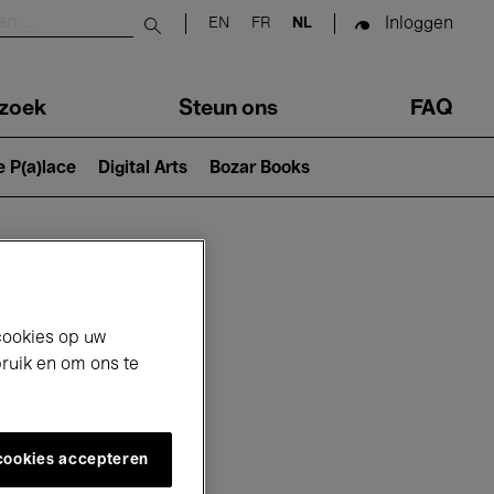
Inloggen
EN
FR
NL
Submit search
zoek
Steun ons
FAQ
e P(a)lace
Digital Arts
Bozar Books
cookies op uw
bruik en om ons te
 cookies accepteren