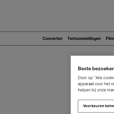
Main
navigat
Main
navigation
Concerten
Tentoonstellingen
Film
(level
2)
Beste bezoeker
Door op “Alle cooki
apparaat voor het v
helpen bij onze ma
V
Voorkeuren beh