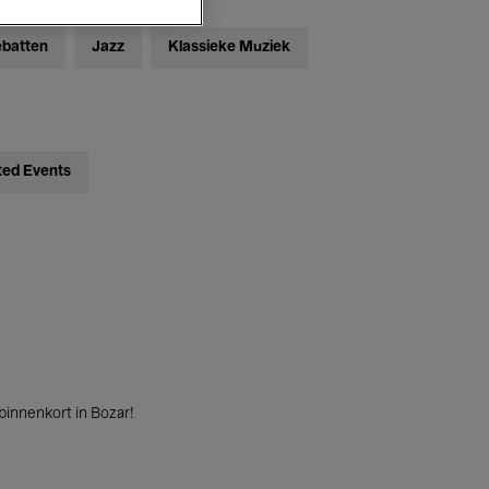
ebatten
Jazz
Klassieke Muziek
ted Events
innenkort in Bozar!