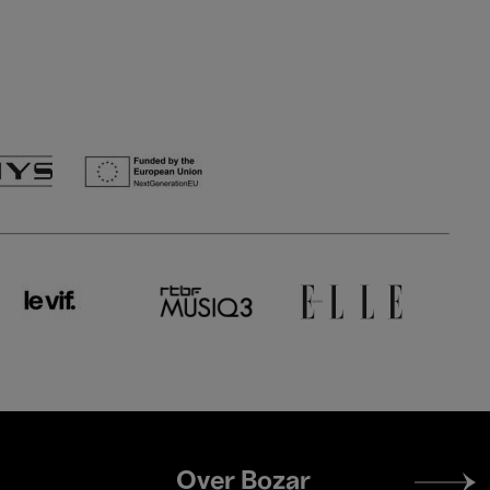
Footer
Over Bozar