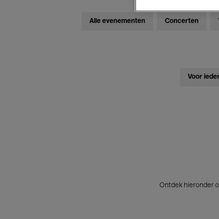
Alle evenementen
Concerten
Voor iede
Ontdek hieronder o