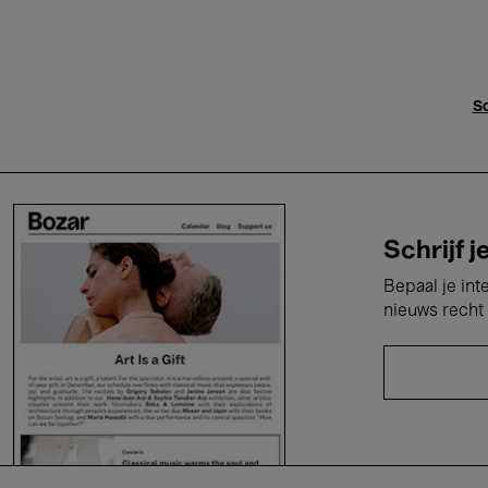
Sc
Schrijf j
Bepaal je int
nieuws recht 