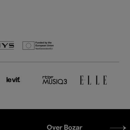
Footer
Over Bozar