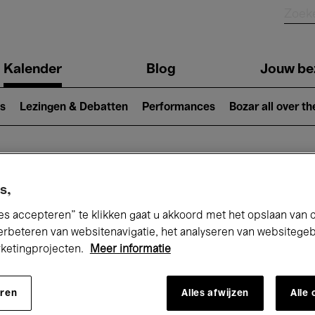
Kalender
Blog
Jouw be
ion
s
Lezingen & Debatten
Performances
Bozar all over th
Nu bij Bozar
s,
es accepteren” te klikken gaat u akkoord met het opslaan van 
erbeteren van websitenavigatie, het analyseren van websitege
rketingprojecten.
Meer informatie
andaag
Komende 7 dagen
Maand
eren
Alles afwijzen
Alle
Woensdag 01 - Donderdag 30 April 2026