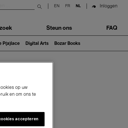
Inloggen
EN
FR
NL
Submit search
zoek
Steun ons
FAQ
e P(a)lace
Digital Arts
Bozar Books
cookies op uw
bruik en om ons te
 cookies accepteren