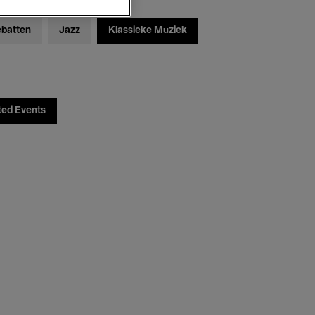
ebatten
Jazz
Klassieke Muziek
ted Events