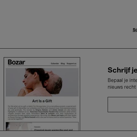
Sc
Schrijf j
Bepaal je int
nieuws recht 