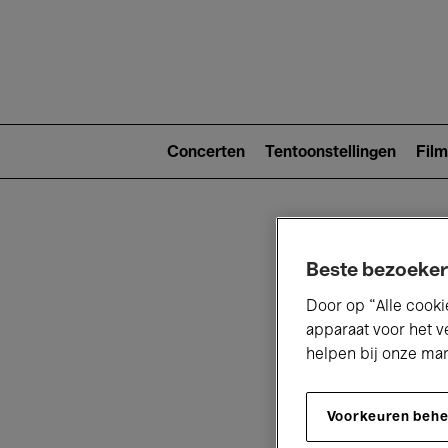
Main
navigat
Main
navigation
Concerten
Tentoonstellingen
Film
(level
2)
Beste bezoeker
Door op “Alle cooki
apparaat voor het v
helpen bij onze ma
V
Voorkeuren beh