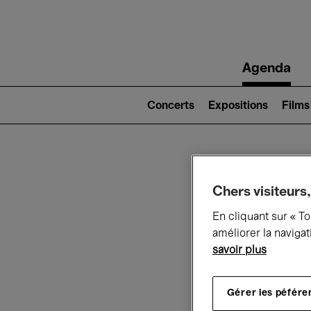
Main
Agenda
navigation
Main
navigation
Concerts
Expositions
Films
(level
2)
Ce q
Chers visiteurs,
En cliquant sur « T
améliorer la navigat
savoir plus
Au
Gérer les péfére