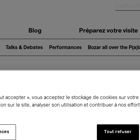
Blog
Préparez votre visite
Talks & Debates
Performances
Bozar all over the P(a)
ui se passe à 
out accepter », vous acceptez le stockage de cookies sur votre
ion sur le site, analyser son utilisation et contribuer à nos effo
jourd'hui
Prochains 7 jours
Mois
nces
Tout refuser
Jeudi 06 - Vendredi 14 Août 2026