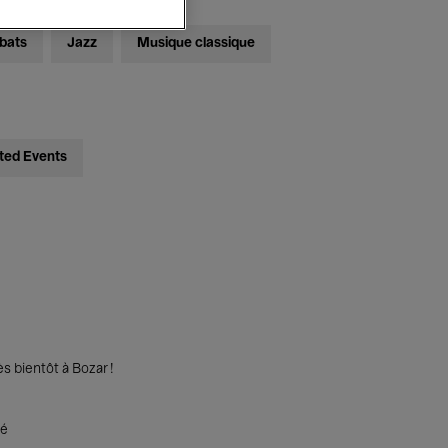
bats
Jazz
Musique classique
ted Events
s bientôt à Bozar !
té