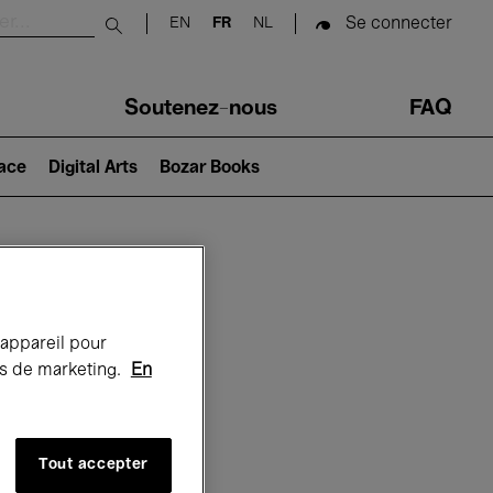
Se connecter
EN
FR
NL
Submit search
Soutenez-nous
FAQ
lace
Digital Arts
Bozar Books
Bozar
 appareil pour
rts de marketing.
En
Tout accepter