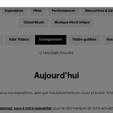
Expositions
Films
Performances
Rencontres & Dé
Global Music
Musique électronique
Kids’ Palace
Enseignement
Visites guidées
Hos
0 résultats trouvés
Aujourd'hui
us nos expositions, ainsi que nos événements en cours et à venir. À trè
bonnez-vous à notre newsletter
pour ne rien manquer de notre actuali