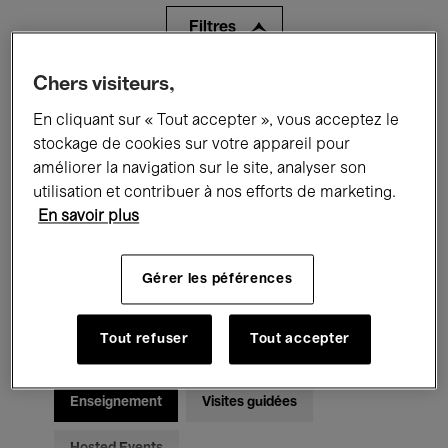
Filtres
Chers visiteurs,
Tous les événements
Concerts
En cliquant sur « Tout accepter », vous acceptez le
Expositions
Films
Performances
stockage de cookies sur votre appareil pour
améliorer la navigation sur le site, analyser son
Rencontres & Débats
Jazz
utilisation et contribuer à nos efforts de marketing.
En savoir plus
Musique classique
Global Music
Musique électronique
Gérer les péférences
Tout refuser
Tout accepter
Pour tous
Kids’ Palace
Enseignement
Visites guidées