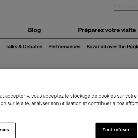
Blog
Préparez votre visite
Talks & Debates
Performances
Bozar all over the P(a)
ui se passe à 
out accepter », vous acceptez le stockage de cookies sur votre
ion sur le site, analyser son utilisation et contribuer à nos effo
jourd'hui
Prochains 7 jours
Mois
nces
Tout refuser
Samedi 08 - Dimanche 16 Août 2026