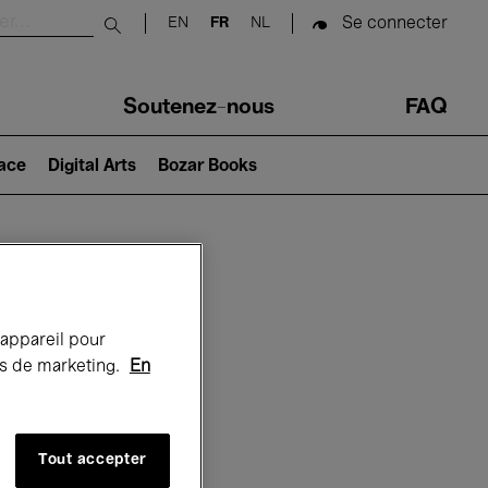
Se connecter
EN
FR
NL
Submit search
Soutenez-nous
FAQ
lace
Digital Arts
Bozar Books
Bozar
 appareil pour
rts de marketing.
En
Tout accepter