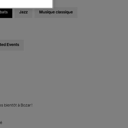
bats
Jazz
Musique classique
ted Events
s bientôt à Bozar !
té