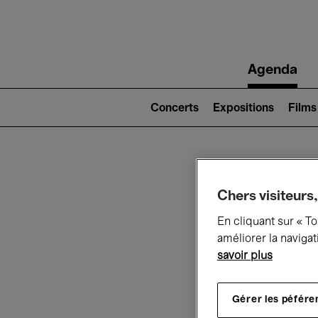
Main
Agenda
navigation
Main
navigation
Concerts
Expositions
Films
(level
2)
Ce q
Chers visiteurs,
En cliquant sur « T
améliorer la navigat
savoir plus
Au
Gérer les péfére