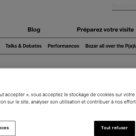
Blog
Préparez votre visite
Talks & Debates
Performances
Bozar all over the P(a)
ui se passe à 
out accepter », vous acceptez le stockage de cookies sur votre
ion sur le site, analyser son utilisation et contribuer à nos effo
jourd'hui
Prochains 7 jours
Mois
nces
Tout refuser
Samedi 08 - Dimanche 16 Août 2026