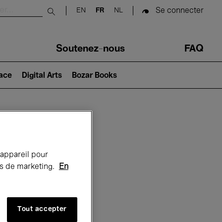
Se connecter
EN
FR
NL
Submit search
Soutenez-nous
FAQ
lace
Digital Arts
Bozar Books
Bozar
 appareil pour
rts de marketing.
En
Tout accepter