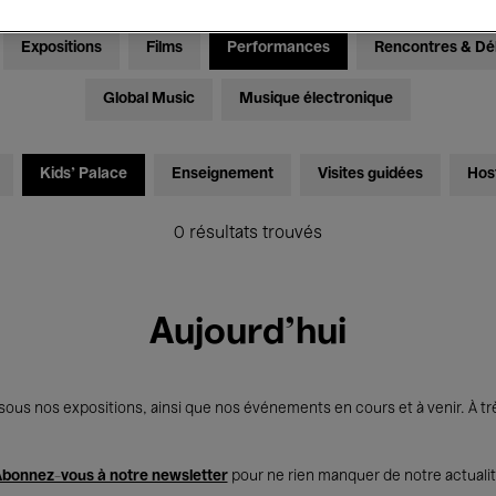
Expositions
Films
Performances
Rencontres & Dé
Global Music
Musique électronique
Kids’ Palace
Enseignement
Visites guidées
Hos
0 résultats trouvés
Aujourd'hui
us nos expositions, ainsi que nos événements en cours et à venir. À trè
bonnez-vous à notre newsletter
pour ne rien manquer de notre actuali