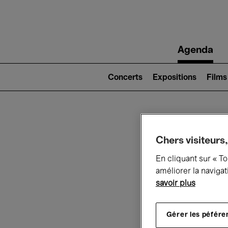
Main
Agenda
navigation
Main
navigation
Concerts
Expositions
Films
(level
2)
Ce q
Chers visiteurs,
En cliquant sur « T
améliorer la navigat
savoir plus
Au
Gérer les péfére