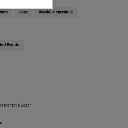
bats
Jazz
Musique classique
ted Events
s bientôt à Bozar !
té