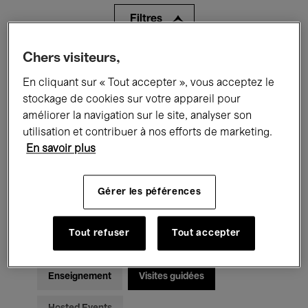
Filtres
Chers visiteurs,
Tous les événements
Concerts
En cliquant sur « Tout accepter », vous acceptez le
Expositions
Films
Performances
stockage de cookies sur votre appareil pour
améliorer la navigation sur le site, analyser son
Rencontres & Débats
Jazz
utilisation et contribuer à nos efforts de marketing.
En savoir plus
Musique classique
Global Music
Musique électronique
Gérer les péférences
Tout refuser
Tout accepter
Pour tous
Kids’ Palace
Enseignement
Visites guidées