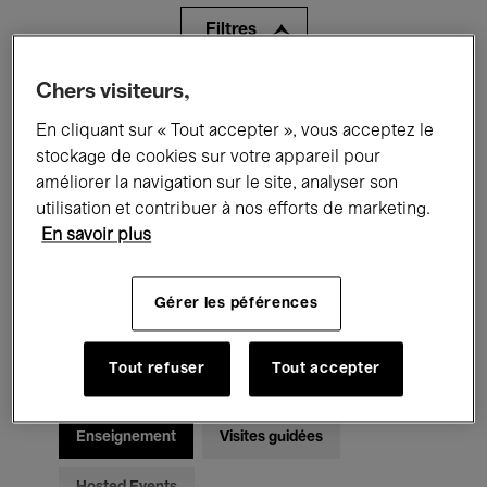
Filtres
Chers visiteurs,
Tous les événements
Concerts
En cliquant sur « Tout accepter », vous acceptez le
Expositions
Films
Performances
stockage de cookies sur votre appareil pour
améliorer la navigation sur le site, analyser son
Rencontres & Débats
Jazz
utilisation et contribuer à nos efforts de marketing.
En savoir plus
Musique classique
Global Music
Musique électronique
Gérer les péférences
Tout refuser
Tout accepter
Pour tous
Kids’ Palace
Enseignement
Visites guidées