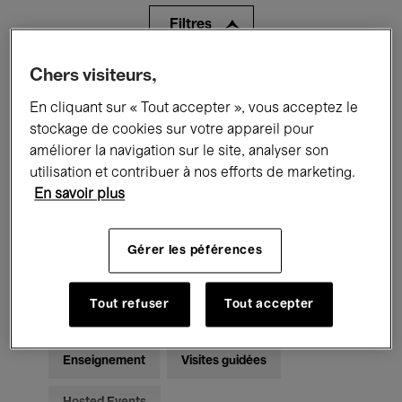
Filtres
Chers visiteurs,
Tous les événements
Concerts
En cliquant sur « Tout accepter », vous acceptez le
Expositions
Films
Performances
stockage de cookies sur votre appareil pour
améliorer la navigation sur le site, analyser son
Rencontres & Débats
Jazz
utilisation et contribuer à nos efforts de marketing.
En savoir plus
Musique classique
Global Music
Musique électronique
Gérer les péférences
Tout refuser
Tout accepter
Pour tous
Kids’ Palace
Enseignement
Visites guidées