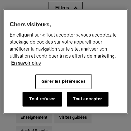
Filtres
Chers visiteurs,
Tous les événements
Concerts
En cliquant sur « Tout accepter », vous acceptez le
Expositions
Films
Performances
stockage de cookies sur votre appareil pour
améliorer la navigation sur le site, analyser son
Rencontres & Débats
Jazz
utilisation et contribuer à nos efforts de marketing.
En savoir plus
Musique classique
Global Music
Musique électronique
Gérer les péférences
Tout refuser
Tout accepter
Pour tous
Kids’ Palace
Enseignement
Visites guidées