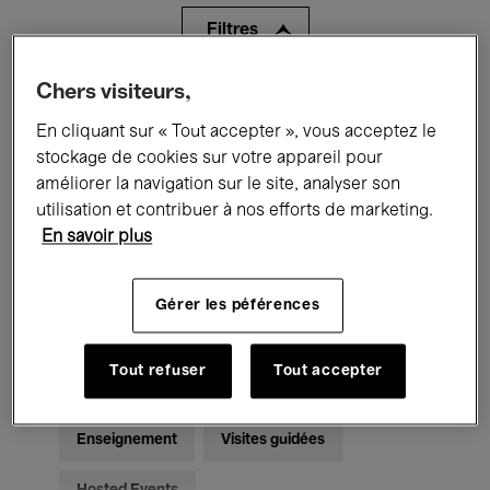
Filtres
Chers visiteurs,
Tous les événements
Concerts
En cliquant sur « Tout accepter », vous acceptez le
Expositions
Films
Performances
stockage de cookies sur votre appareil pour
améliorer la navigation sur le site, analyser son
Rencontres & Débats
Jazz
utilisation et contribuer à nos efforts de marketing.
En savoir plus
Musique classique
Global Music
Musique électronique
Gérer les péférences
Tout refuser
Tout accepter
Pour tous
Kids’ Palace
Enseignement
Visites guidées