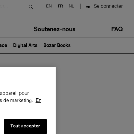
Se connecter
EN
FR
NL
Submit search
Soutenez-nous
FAQ
lace
Digital Arts
Bozar Books
Bozar
 appareil pour
rts de marketing.
En
Tout accepter