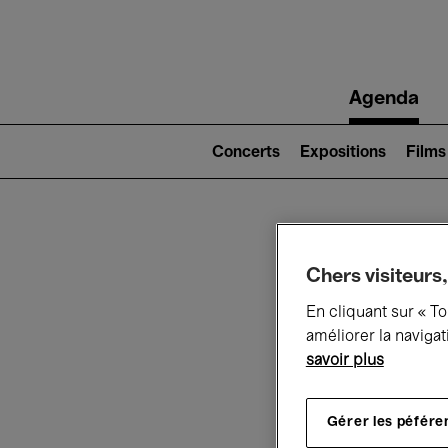
Main
Agenda
navigation
Main
navigation
Concerts
Expositions
Films
(level
2)
Ce q
Chers visiteurs,
En cliquant sur « T
améliorer la navigat
savoir plus
Au
Gérer les péfére