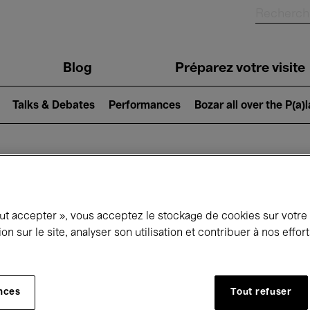
Blog
Préparez votre visite
Talks & Debates
Performances
Bozar all over the P(a)
ui se passe à 
out accepter », vous acceptez le stockage de cookies sur votre
ion sur le site, analyser son utilisation et contribuer à nos effo
jourd'hui
Prochains 7 jours
Mois
nces
Tout refuser
Jeudi 06 - Vendredi 14 Août 2026