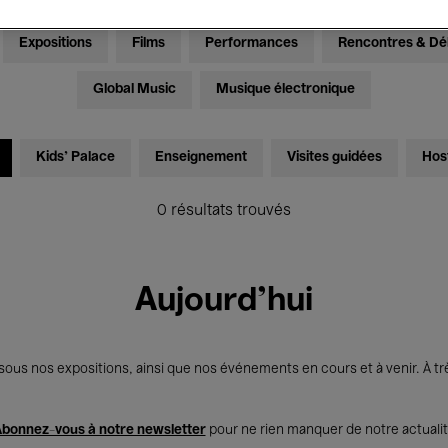
Expositions
Films
Performances
Rencontres & Dé
Global Music
Musique électronique
Kids’ Palace
Enseignement
Visites guidées
Hos
0 résultats trouvés
Aujourd'hui
us nos expositions, ainsi que nos événements en cours et à venir. À trè
bonnez-vous à notre newsletter
pour ne rien manquer de notre actuali