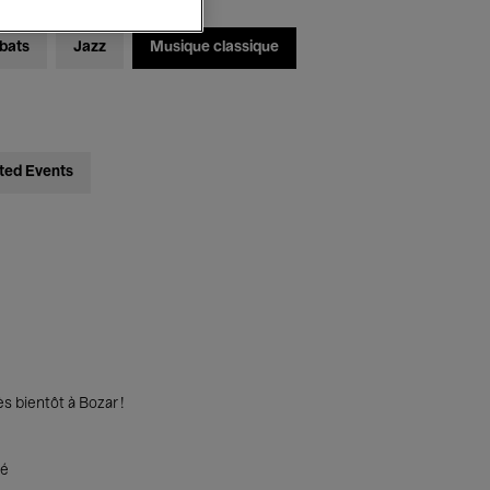
bats
Jazz
Musique classique
ted Events
s bientôt à Bozar !
té