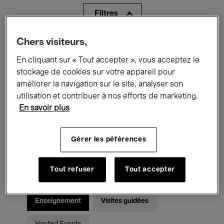
Filtres
Chers visiteurs,
Tous les événements
Concerts
En cliquant sur « Tout accepter », vous acceptez le
Expositions
Films
Performances
stockage de cookies sur votre appareil pour
améliorer la navigation sur le site, analyser son
Rencontres & Débats
Jazz
utilisation et contribuer à nos efforts de marketing.
En savoir plus
Musique classique
Global Music
Musique électronique
Gérer les péférences
Tout refuser
Tout accepter
Pour tous
Kids’ Palace
Enseignement
Visites guidées