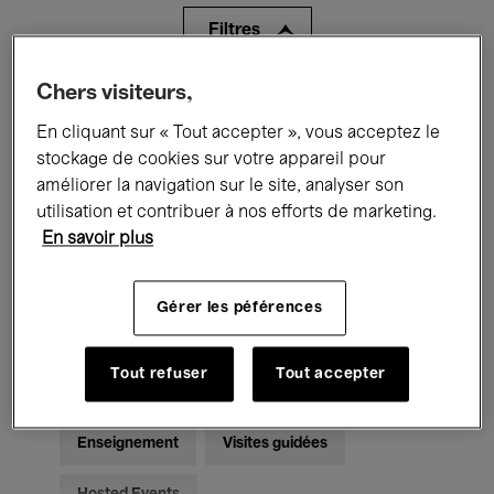
Filtres
Chers visiteurs,
Tous les événements
Concerts
En cliquant sur « Tout accepter », vous acceptez le
Expositions
Films
Performances
stockage de cookies sur votre appareil pour
améliorer la navigation sur le site, analyser son
Rencontres & Débats
Jazz
utilisation et contribuer à nos efforts de marketing.
En savoir plus
Musique classique
Global Music
Musique électronique
Gérer les péférences
Tout refuser
Tout accepter
Pour tous
Kids’ Palace
Enseignement
Visites guidées