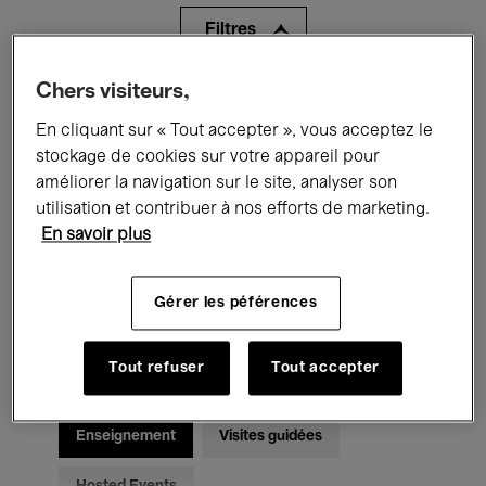
Filtres
Chers visiteurs,
Tous les événements
Concerts
En cliquant sur « Tout accepter », vous acceptez le
Expositions
Films
Performances
stockage de cookies sur votre appareil pour
améliorer la navigation sur le site, analyser son
Rencontres & Débats
Jazz
utilisation et contribuer à nos efforts de marketing.
En savoir plus
Musique classique
Global Music
Musique électronique
Gérer les péférences
Tout refuser
Tout accepter
Pour tous
Kids’ Palace
Enseignement
Visites guidées