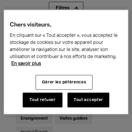
Filtres
Chers visiteurs,
Tous les événements
Concerts
En cliquant sur « Tout accepter », vous acceptez le
Expositions
Films
Performances
stockage de cookies sur votre appareil pour
améliorer la navigation sur le site, analyser son
Rencontres & Débats
Jazz
utilisation et contribuer à nos efforts de marketing.
En savoir plus
Musique classique
Global Music
Musique électronique
Gérer les péférences
Tout refuser
Tout accepter
Pour tous
Kids’ Palace
Enseignement
Visites guidées