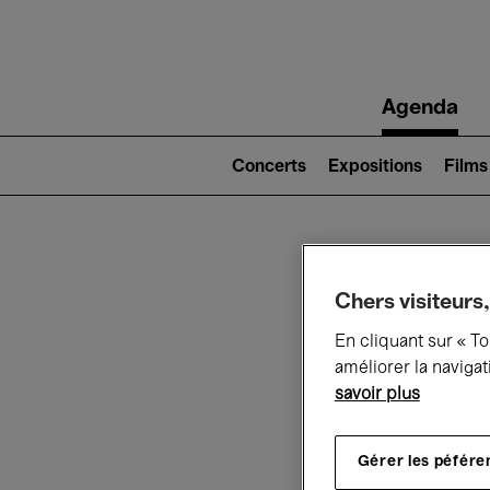
Main
Agenda
navigation
Main
navigation
Concerts
Expositions
Films
(level
2)
Ce q
Chers visiteurs,
En cliquant sur « T
améliorer la navigat
savoir plus
Au
Gérer les péfére