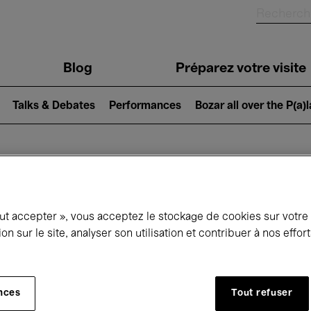
Blog
Préparez votre visite
Talks & Debates
Performances
Bozar all over the P(a)
ui se passe à 
out accepter », vous acceptez le stockage de cookies sur votre
ion sur le site, analyser son utilisation et contribuer à nos effo
jourd'hui
Prochains 7 jours
Mois
nces
Tout refuser
Vendredi 07 - Samedi 15 Août 2026