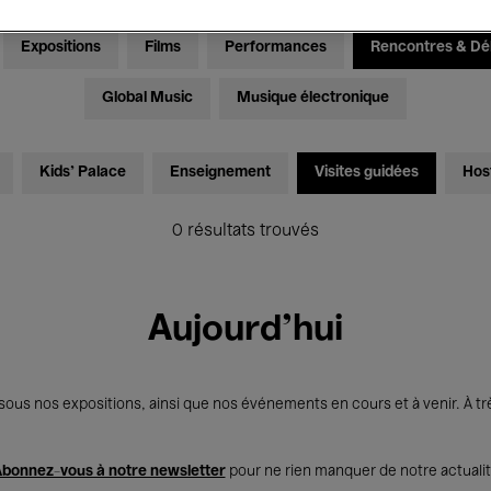
Expositions
Films
Performances
Rencontres & Dé
Global Music
Musique électronique
Kids’ Palace
Enseignement
Visites guidées
Hos
0 résultats trouvés
Aujourd'hui
us nos expositions, ainsi que nos événements en cours et à venir. À trè
bonnez-vous à notre newsletter
pour ne rien manquer de notre actuali