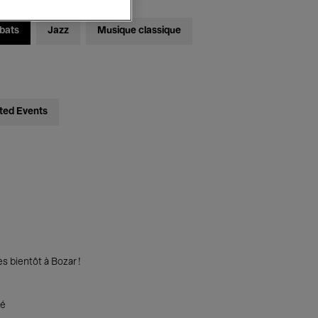
bats
Jazz
Musique classique
ted Events
s bientôt à Bozar !
té