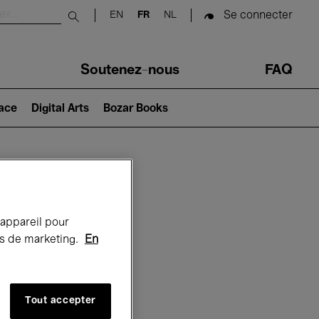
Se connecter
EN
FR
NL
Submit search
Soutenez-nous
FAQ
lace
Digital Arts
Bozar Books
Bozar
 appareil pour
rts de marketing.
En
Tout accepter