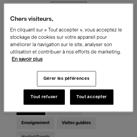
Filtres
Chers visiteurs,
Tous les événements
Concerts
En cliquant sur « Tout accepter », vous acceptez le
stockage de cookies sur votre appareil pour
Expositions
Films
Performances
améliorer la navigation sur le site, analyser son
utilisation et contribuer à nos efforts de marketing.
Rencontres & Débats
Jazz
En savoir plus
Musique classique
Global Music
Gérer les péférences
Musique électronique
Tout refuser
Tout accepter
Pour tous
Kids’ Palace
Enseignement
Visites guidées