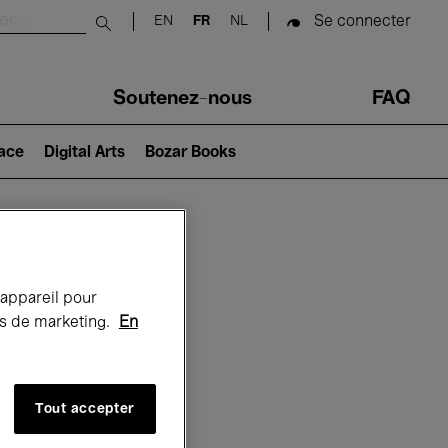
Se connecter
EN
FR
NL
Submit search
Soutenez-nous
FAQ
lace
Digital Arts
Bozar Books
Bozar
 appareil pour
rts de marketing.
En
Tout accepter