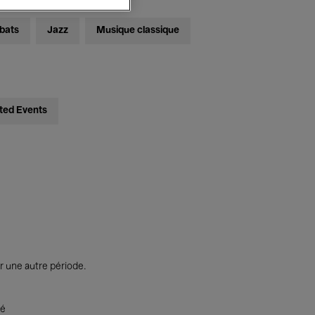
bats
Jazz
Musique classique
ted Events
r une autre période.
té