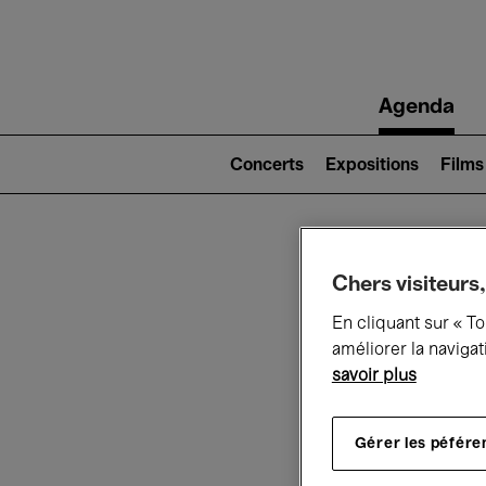
Main
Agenda
navigation
Main
navigation
Concerts
Expositions
Films
(level
2)
Ce q
Chers visiteurs,
En cliquant sur « T
améliorer la navigat
savoir plus
Au
Gérer les péfére