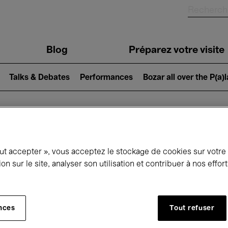
Blog
Préparez votre visite
Talks & Debates
Performances
Bozar all over the P(a)
ui se passe à 
out accepter », vous acceptez le stockage de cookies sur votre
ion sur le site, analyser son utilisation et contribuer à nos effo
jourd'hui
Prochains 7 jours
Mois
nces
Tout refuser
Lundi 11 Mai 2026