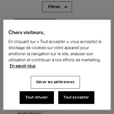
Filtres
Tous les événements
Concerts
Chers visiteurs,
Expositions
Films
Performances
En cliquant sur « Tout accepter », vous acceptez le
Rencontres & Débats
Jazz
stockage de cookies sur votre appareil pour
améliorer la navigation sur le site, analyser son
Musique classique
Global Music
utilisation et contribuer à nos efforts de marketing.
En savoir plus
Musique électronique
Gérer les péférences
Pour tous
Kids’ Palace
Tout refuser
Tout accepter
Enseignement
Visites guidées