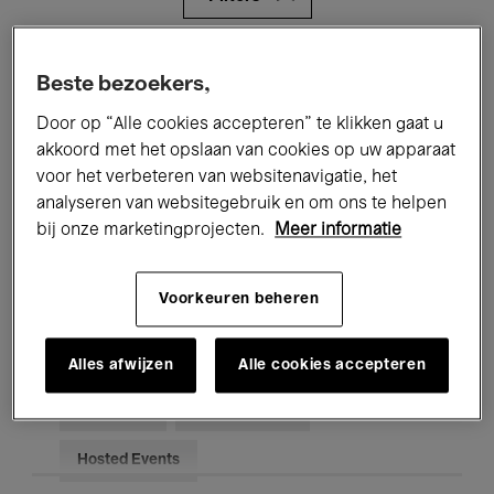
Alle evenementen
Concerten
Beste bezoekers,
Tentoonstellingen
Films
Door op “Alle cookies accepteren” te klikken gaat u
akkoord met het opslaan van cookies op uw apparaat
Performances
Lezingen & Debatten
voor het verbeteren van websitenavigatie, het
analyseren van websitegebruik en om ons te helpen
Jazz
Klassieke Muziek
Global Music
bij onze marketingprojecten.
Meer informatie
Elektronische Muziek
Voorkeuren beheren
Voor iedereen
Kids’ Palace
Alles afwijzen
Alle cookies accepteren
Onderwijs
Rondleidingen
Hosted Events