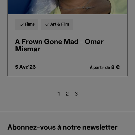
Films
Art & Film
A Frown Gone Mad - Omar
Mismar
5 Avr.'26
8 €
À partir de
Pagination
Page
1
Page
2
Page
3
courante
Abonnez-vous à notre newsletter