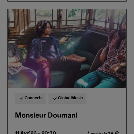
Monsieur
Doumani
Concerts
Global Music
Monsieur Doumani
11 Avr.'26
- 20:30
18 €