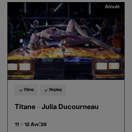
Titane
Annulé
-
Julia
Ducourneau
Films
Replay
Titane - Julia Ducourneau
11 + 12
Avr.'26