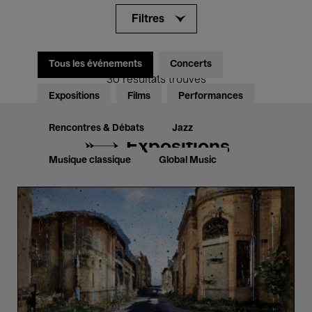
Filtres
Tous les événements
Concerts
30 résultats trouvés
Expositions
Films
Performances
Rencontres & Débats
Jazz
Expositions
Musique classique
Global Music
Lost
Musique électronique
Ho
Spaces
Tz
Ny
P
for
Pour tous
Kids’ Palace
Po
Enseignement
Visites guidées