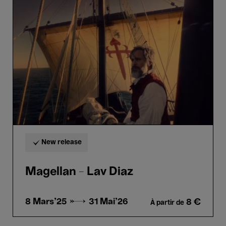
-
Lav
Diaz
New release
Magellan - Lav Diaz
8 Mars'25 →
31 Mai'26
8 €
À partir de