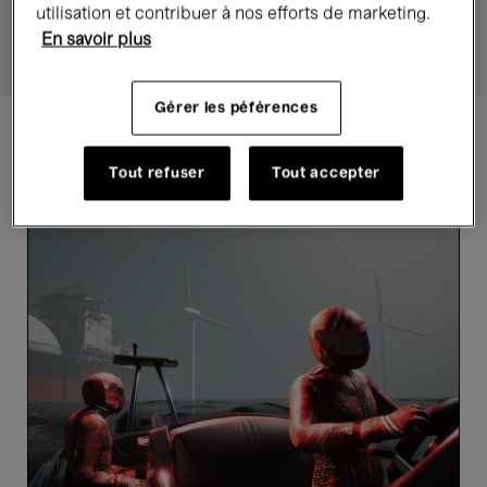
utilisation et contribuer à nos efforts de marketing.
En savoir plus
Gérer les péférences
Événements passés
Tout refuser
Tout accepter
VR
Film
Screening:
All
Selves:
Humanity,
Animal,
Plant