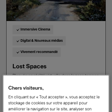
Hosted Events
Immersive Cinema
Digital & Nouveaux médias
Vivement recommandé
Lost Spaces
Plongée en réalité virtuelle dans la zone tampon
de Lefkosia
Chers visiteurs,
27 Mars →
19 Avr.'26
Entrée libre
En cliquant sur « Tout accepter », vous acceptez le
stockage de cookies sur votre appareil pour
améliorer la navigation sur le site, analyser son