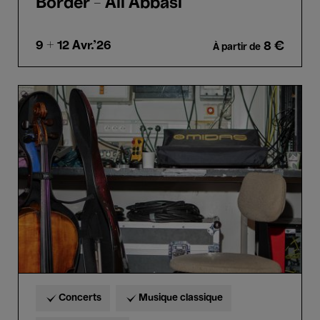
Border - Ali Abbasi
9 + 12
Avr.'26
8 €
À partir de
Orchestre
symphonique
de
la
Monnaie
&
Altinoglu
Concerts
Musique classique