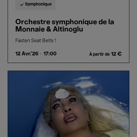
Symphonique
Orchestre symphonique de la
Monnaie & Altinoglu
Fasten Seat Belts !
12 Avr.'26
- 17:00
12 €
À partir de
A
Frown
Gone
Mad
-
Omar
Mismar