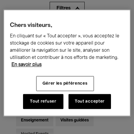
Filtres
Chers visiteurs,
Tous les événements
Concerts
En cliquant sur « Tout accepter », vous acceptez le
Expositions
Films
Performances
stockage de cookies sur votre appareil pour
améliorer la navigation sur le site, analyser son
Rencontres & Débats
Jazz
utilisation et contribuer à nos efforts de marketing.
En savoir plus
Musique classique
Global Music
Musique électronique
Gérer les péférences
Tout refuser
Tout accepter
Pour tous
Kids’ Palace
Enseignement
Visites guidées